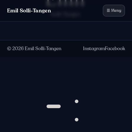
Emil
Hopp til innhold
Emil Solli‑Tangen
☰ Meny
Solli-Tangen
©
2026
Emil Solli‑Tangen
Instagram
Facebook