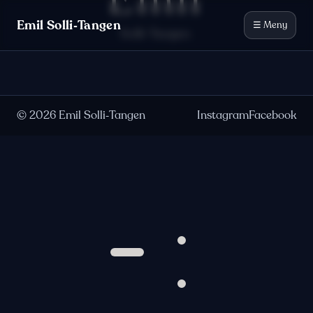
Emil
Hopp til innhold
Emil Solli‑Tangen
☰ Meny
Solli-Tangen
©
2026
Emil Solli‑Tangen
Instagram
Facebook