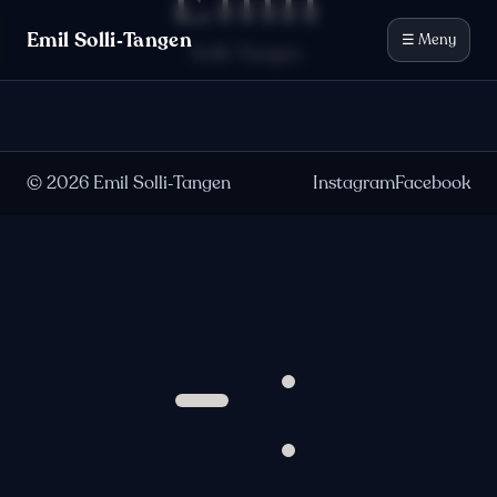
Emil
Hopp til innhold
Emil Solli‑Tangen
☰ Meny
Solli-Tangen
©
2026
Emil Solli‑Tangen
Instagram
Facebook