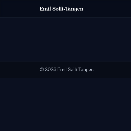
Hopp til innhold
Emil Solli‑Tangen
©
2026
Emil Solli‑Tangen