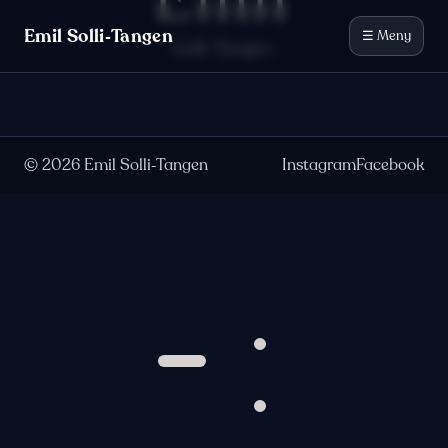
Emil
Hopp til innhold
Emil Solli‑Tangen
☰ Meny
Solli-Tangen
©
2026
Emil Solli‑Tangen
Instagram
Facebook