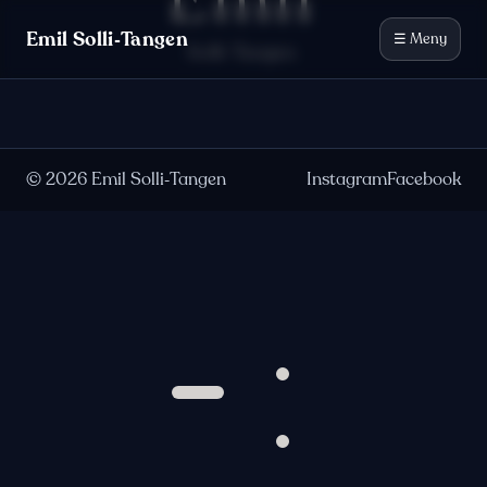
Emil
Hopp til innhold
Emil Solli‑Tangen
☰ Meny
Solli-Tangen
©
2026
Emil Solli‑Tangen
Instagram
Facebook