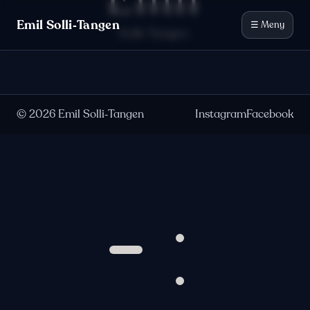
Emil
Hopp til innhold
Emil Solli‑Tangen
☰ Meny
Solli-Tangen
©
2026
Emil Solli‑Tangen
Instagram
Facebook