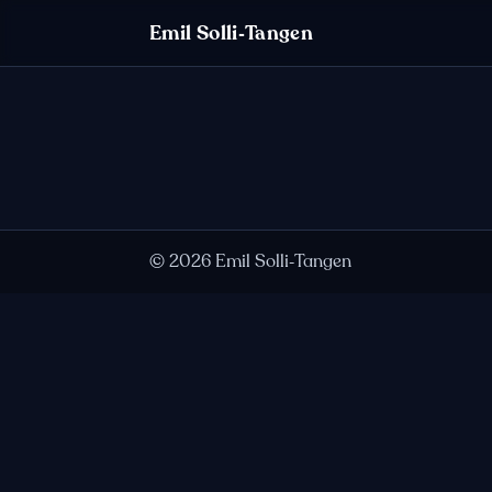
Hopp til innhold
Emil Solli‑Tangen
©
2026
Emil Solli‑Tangen