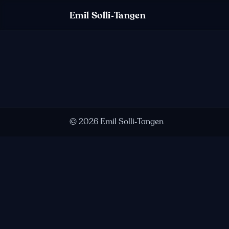
Hopp til innhold
Emil Solli‑Tangen
©
2026
Emil Solli‑Tangen