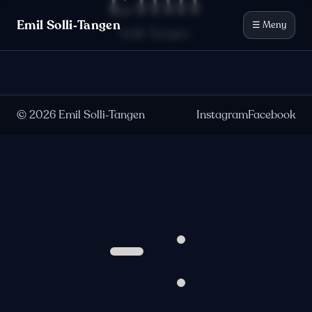
Emil
Hopp til innhold
Emil Solli‑Tangen
☰ Meny
Solli-Tangen
©
2026
Emil Solli‑Tangen
Instagram
Facebook